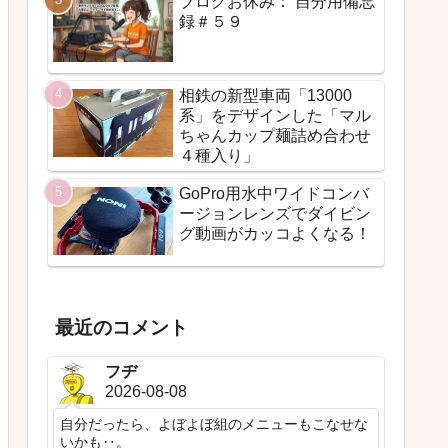
ブログお休み： 自分用備忘
録＃５９
相鉄の新型車両「13000
系」をデザインした「マル
ちゃんカップ麺詰め合わせ
４種入り」
GoPro用水中ワイドコンバ
ージョンレンズでダイビン
グ動画がカッコよくなる！
最近のコメント
フヂ
2026-08-08
自分だったら、よぼよぼ組のメニューもこなせな
いかも‥。