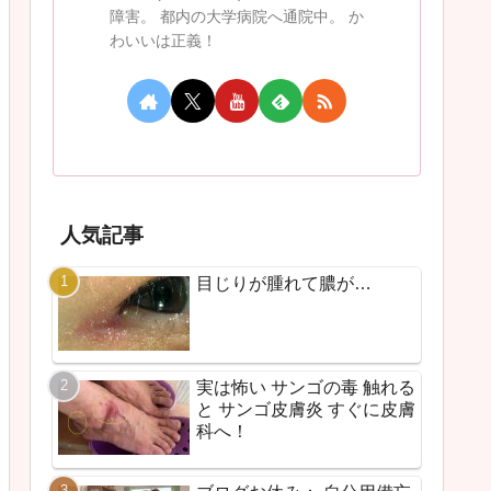
障害。 都内の大学病院へ通院中。 か
わいいは正義！
人気記事
目じりが腫れて膿が…
実は怖い サンゴの毒 触れる
と サンゴ皮膚炎 すぐに皮膚
科へ！