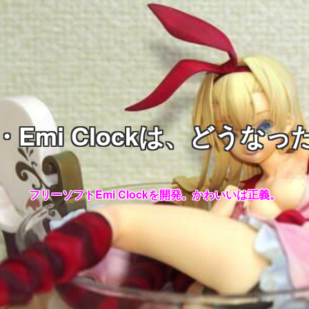
・Emi Clockは、どうなっ
フリーソフトEmi Clockを開発。かわいいは正義。