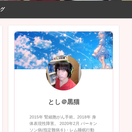
ログ
とし＠黒猫
2015年 腎細胞がん手術。2018年 身
体表現性障害。 2020年2月 パーキン
ソン病(指定難病６)・レム睡眠行動