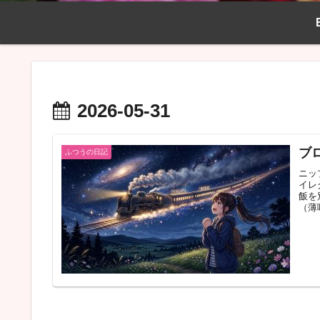
2026-05-31
ブ
ふつうの日記
ニッ
イレ
飯を
（薄