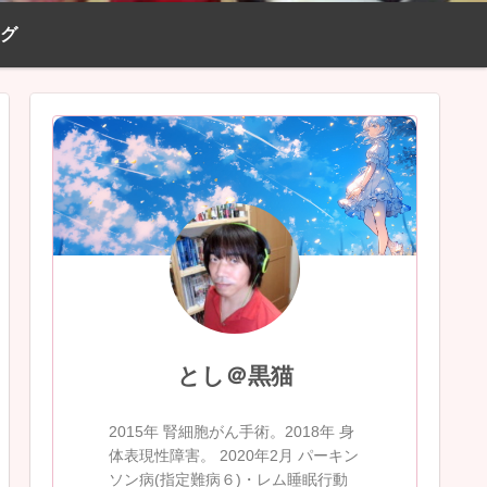
ログ
とし＠黒猫
2015年 腎細胞がん手術。2018年 身
体表現性障害。 2020年2月 パーキン
ソン病(指定難病６)・レム睡眠行動