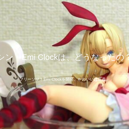
シン・Emi Clockは、どうなったの
フリーソフトEmi Clockを開発。かわいいは正義。