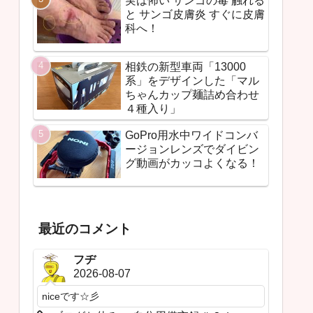
実は怖い サンゴの毒 触れる
と サンゴ皮膚炎 すぐに皮膚
科へ！
相鉄の新型車両「13000
系」をデザインした「マル
ちゃんカップ麺詰め合わせ
４種入り」
GoPro用水中ワイドコンバ
ージョンレンズでダイビン
グ動画がカッコよくなる！
最近のコメント
フヂ
2026-08-07
niceです☆彡