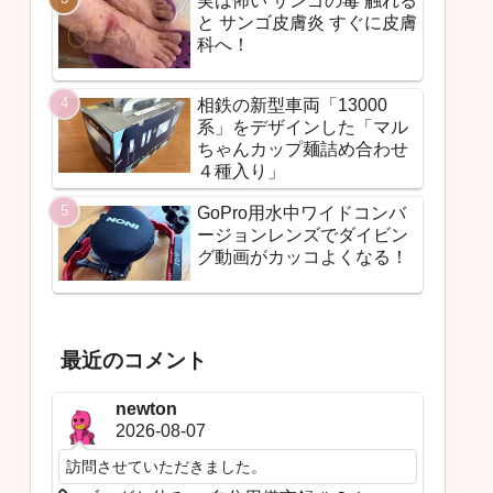
実は怖い サンゴの毒 触れる
と サンゴ皮膚炎 すぐに皮膚
科へ！
相鉄の新型車両「13000
系」をデザインした「マル
ちゃんカップ麺詰め合わせ
４種入り」
GoPro用水中ワイドコンバ
ージョンレンズでダイビン
グ動画がカッコよくなる！
最近のコメント
newton
2026-08-07
訪問させていただきました。