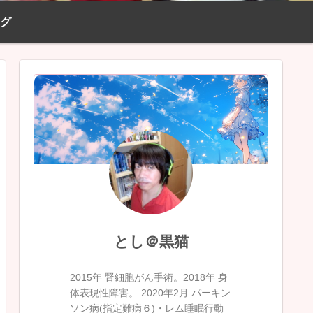
ログ
とし＠黒猫
2015年 腎細胞がん手術。2018年 身
体表現性障害。 2020年2月 パーキン
ソン病(指定難病６)・レム睡眠行動