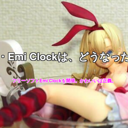
・Emi Clockは、どうなっ
フリーソフトEmi Clockを開発。かわいいは正義。