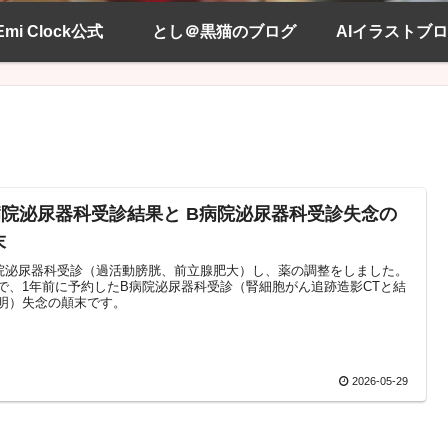
Emi Clock公式
とし＠黒猫のブログ
AIイラストブ
病院泌尿器科受診結果と B病院泌尿器科受診失念の
末
院泌尿器科受診（過活動膀胱、前立腺肥大）し、薬の調整をしました。
で、1年前に予約したB病院泌尿器科受診（腎細胞がん追跡造影CTと結
明）失念の顛末です。
2026-05-29