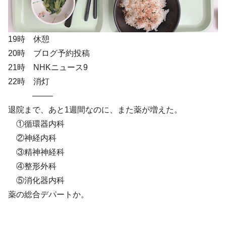
19時 休憩
20時 ブログ予約投稿
21時 NHKニュース9
22時 消灯
——–
退院まで、あと1週間なのに、また薬が増えた。
①循環器内科
②神経内科
③精神神経科
④整形外科
⑤消化器内科
薬の総合デパートか。