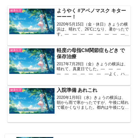
ようやく #アベノマスク キター
健康生活
ーーー！
2020年5月15日（金・休日）きょうの横
浜は、晴れて、26℃になり、暑かったで
す。― ― ― ― ― ― ― ―
― ―きのうのブログ記事で催促したか
ら、きょうの午前中にアベノマスクが届
きました。テレビで見た通り、小さいで
軽度の母指CM関節症もどき で
健康生活
す。マスクは自分...
保存治療
2017年7月28日（金）きょうの横浜は、
晴れて、真夏日でした。― ― ―
― ― ― ― ― ― ―よく、ハイ
ヒールの女性が、足首を、グニっと捻っ
て、イテテテテ！ とかありますよね。2
週間ぐらい前に、左手の、親指を、グニ
入院準備 あれこれ
健康生活
っと捻ったんですよ...
2020年1月8日（水）きょうの横浜は、
朝から雨で寒かったですが、午後に晴れ
て暖かくなりました。都内は午後になっ
ても北風が入って寒かったみたいです。
首都圏では、千葉県南部と神奈川県横浜
以南は、南風が入って午後から気温が上
がりました。 -...