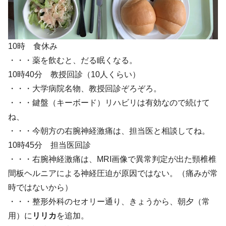
10時 食休み
・・・薬を飲むと、だる眠くなる。
10時40分 教授回診（10人くらい）
・・・大学病院名物、教授回診ぞろぞろ。
・・・鍵盤（キーボード）リハビリは有効なので続けて
ね、
・・・今朝方の右腕神経激痛は、担当医と相談してね。
10時45分 担当医回診
・・・右腕神経激痛は、MRI画像で異常判定が出た頸椎椎
間板ヘルニアによる神経圧迫が原因ではない。（痛みが常
時ではないから）
・・・整形外科のセオリー通り、きょうから、朝夕（常
用）に
リリカ
を追加。