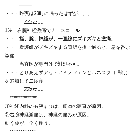
——–
・・・昨夜は23時に眠ったはずが、、、
ZZzzz….
1時 右腕神経激痛でナースコール
・・・
指、腕、神経が、一直線にズキズキと激痛
。
・・・看護師がズキズキする箇所を指で触ると、息を呑む
激痛。
・・・当直医が専門外で対処不可。
・・・とりあえずアセトアミノフェンとルネスタ（眠剤）
を追加して二度寝。
ZZzzz….
***************
①神経内科の右腕まひは、筋肉の硬直が原因。
②右腕神経激痛は、神経の痛みが原因。
効く薬が、全く違う。
***************