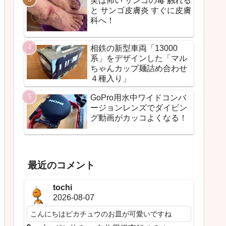
実は怖い サンゴの毒 触れる
と サンゴ皮膚炎 すぐに皮膚
科へ！
相鉄の新型車両「13000
系」をデザインした「マル
ちゃんカップ麺詰め合わせ
４種入り」
GoPro用水中ワイドコンバ
ージョンレンズでダイビン
グ動画がカッコよくなる！
最近のコメント
tochi
2026-08-07
こんにちはピカチュウのお皿が可愛いですね