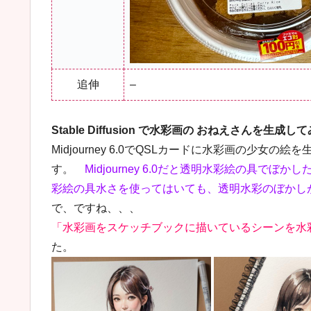
追伸
–
Stable Diffusion で水彩画の おねえさんを生成し
Midjourney 6.0でQSLカードに水彩画の少
す。
Midjourney 6.0だと透明水彩絵の具でぼかし
彩絵の具水さを使ってはいても、透明水彩のぼかし
で、ですね、、、
「水彩画をスケッチブックに描いているシーンを水
た。