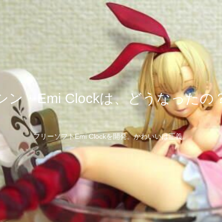
シン・Emi Clockは、どうなったの
フリーソフトEmi Clockを開発。かわいいは正義。