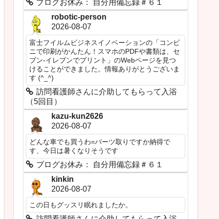
ブログお休み： 自分用備忘録＃６１
robotic-person
2026-08-07
富士フイルムビジネスイノベーションの「コンビ
ニで印刷がかんたん！スマホのPDFや書類は、セ
ブン‐イレブンでプリント」のWebページを見つ
けることができました。情報ありがとうございま
す (^_^)
訪問看護師さんに介助してもらって入浴
（5回目）
kazu-kun2626
2026-08-07
どんな車でも買うわ=パーツ取りですか納得で
す、今日は暑くなりそうです
ブログお休み： 自分用備忘録＃６１
kinkin
2026-08-07
この日もグッスリ眠れましたか。
訪問看護師さんに介助してもらって入浴