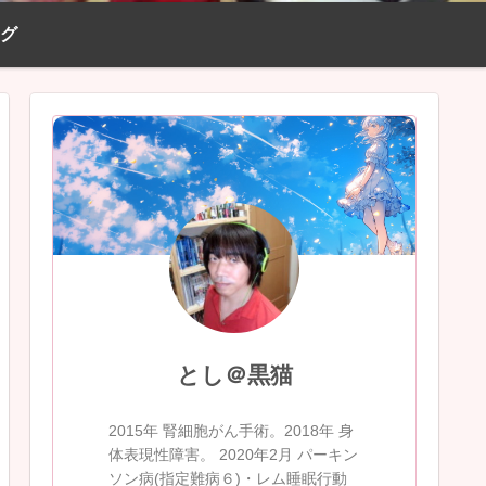
ログ
とし＠黒猫
2015年 腎細胞がん手術。2018年 身
体表現性障害。 2020年2月 パーキン
ソン病(指定難病６)・レム睡眠行動