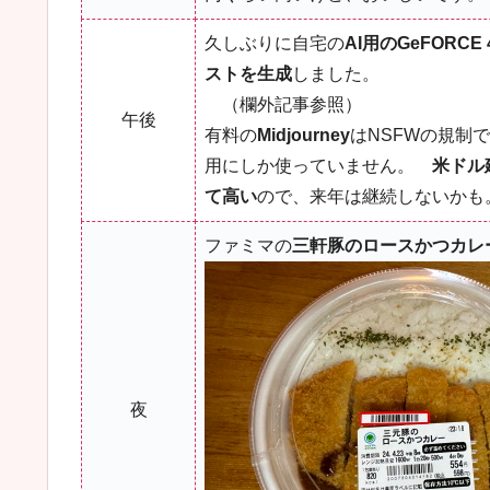
久しぶりに自宅の
AI用のGeFORCE 
ストを生成
しました。
（欄外記事参照）
午後
有料の
Midjourney
はNSFWの規制
用にしか使っていません。
米ドル
て高い
ので、来年は継続しないかも
ファミマの
三軒豚のロースかつカレー
夜