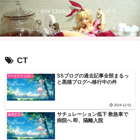
シン・Emi Clockは、どうなったの？
フリーソフトEmi Clockを開発。かわいいは正義。
CT
SSブログの過去記事全部まるっ
アーキテクトぽい
と黒猫ブログへ移行中の件
2024-12-01
サチュレーション低下 救急車で
健康生活
病院へ 即、隔離入院