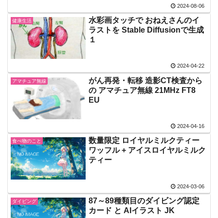
2024-08-06
水彩画タッチで おねえさんのイ
健康生活
ラストを Stable Diffusionで生成
１
2024-04-22
がん再発・転移 造影CT検査から
アマチュア無線
の アマチュア無線 21MHz FT8
EU
2024-04-16
数量限定 ロイヤルミルクティー
食べ物のこと
ワッフル + アイスロイヤルミルク
ティー
2024-03-06
87～89種類目のダイビング認定
ダイビング
カード と AIイラスト JK