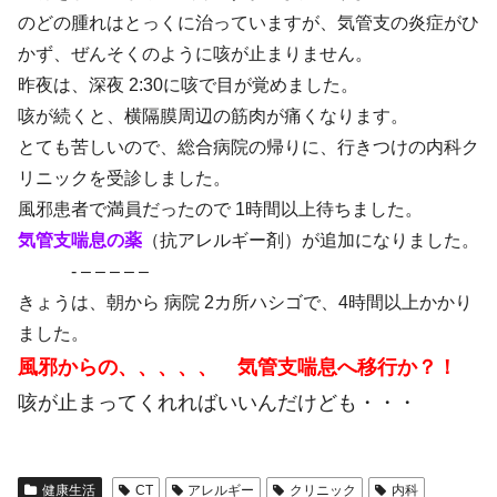
のどの腫れはとっくに治っていますが、気管支の炎症がひ
かず、ぜんそくのように咳が止まりません。
昨夜は、深夜 2:30に咳で目が覚めました。
咳が続くと、横隔膜周辺の筋肉が痛くなります。
とても苦しいので、総合病院の帰りに、行きつけの内科ク
リニックを受診しました。
風邪患者で満員だったので 1時間以上待ちました。
気管支喘息の薬
（抗アレルギー剤）が追加になりました。
- – – – – –
きょうは、朝から 病院 2カ所ハシゴで、4時間以上かかり
ました。
風邪からの、、、、、 気管支喘息へ移行か？！
咳が止まってくれればいいんだけども・・・
健康生活
CT
アレルギー
クリニック
内科