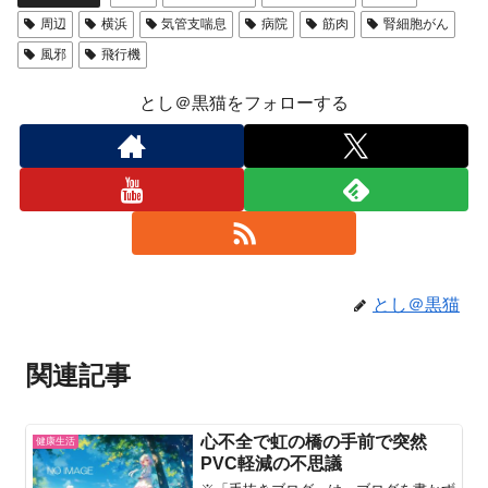
周辺
横浜
気管支喘息
病院
筋肉
腎細胞がん
風邪
飛行機
とし＠黒猫をフォローする
とし＠黒猫
関連記事
心不全で虹の橋の手前で突然
健康生活
PVC軽減の不思議