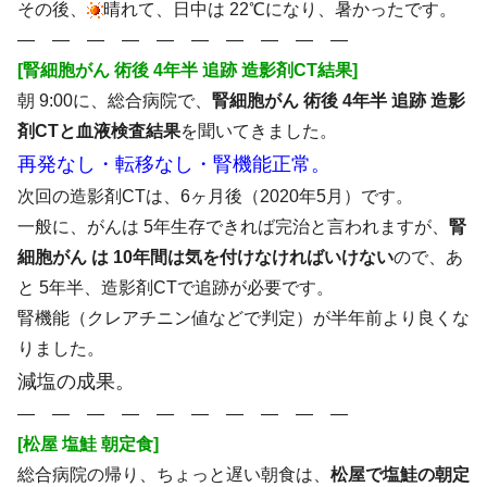
その後、
晴れて、日中は 22℃になり、暑かったです。
― ― ― ― ― ― ― ― ― ―
[腎細胞がん 術後 4年半 追跡 造影剤CT結果]
朝 9:00に、総合病院で、
腎細胞がん 術後 4年半 追跡 造影
剤CTと血液検査結果
を聞いてきました。
再発なし・転移なし・腎機能正常。
次回の造影剤CTは、6ヶ月後（2020年5月）です。
一般に、がんは 5年生存できれば完治と言われますが、
腎
細胞がん は 10年間は気を付けなければいけない
ので、あ
と 5年半、造影剤CTで追跡が必要です。
腎機能（クレアチニン値などで判定）が半年前より良くな
りました。
減塩の成果。
― ― ― ― ― ― ― ― ― ―
[松屋 塩鮭 朝定食]
総合病院の帰り、ちょっと遅い朝食は、
松屋で塩鮭の朝定