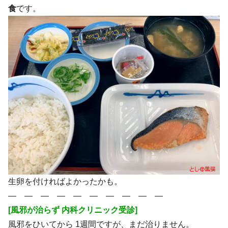
食
です。
生卵を付ければよかったかも。
― ― ― ― ― ― ― ― ― ―
[風邪が治らず 内科クリニック受診]
風邪をひいてから 1週間ですが、まだ治りません。