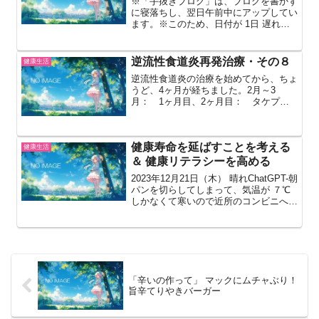
※「手抜きブログ」は、ブログを書かず
に寝落ちし、翌日午前中にアップしてい
ます。※このため、日付が 1日 遅れて
います。2024年 9月 10日（火） 晴れ
ChatGPT-朝今日は、10日 火曜です。ブ
ログを書く時間がなくて、2日遅れの記
逆流性食道炎再発治療・その８
健康生活
事を...
逆流性食道炎の治療を始めてから、ちょ
うど、4ヶ月が経ちました。2月～3
月： 1ヶ月目、2ヶ月目： タケプロ
ンOD 30 × 1
錠/day ・・・薬価が高
いため、健康保険組合から処方打ち切
健康寿命を延ばすことを考える
り。4月2日： 内視鏡検査で、食道ポ
健康生活
リー...
＆ 健康リテラシーを高める
2023年12月21日（木） 晴れChatGPT-朝
パンを切らしてしまって、気温が ７℃
しかなくて寒いので近所のコンビニへ買
いに行くのが億劫でありモノのベルギー
ワッフル、リーフサラダ、ポークビッ
ツ、シュガーレスっカフェラテ、カップ
ヤクルトで...
「辛いの作って」 マックにムチャぶり！
旨辛てりやきバーガー