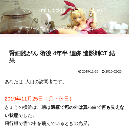
シン・Emi Clockは、どうなったの？
フリーソフトEmi Clockを開発。かわいいは正義。
腎細胞がん 術後 4年半 追跡 造影剤CT 結
果
2019-11-25
2025-02-23
あなたは
人目の訪問者です。
2019年11月25日（月・休日）
きょうの横浜は、朝は
濃霧で窓の外は真っ白で何も見えな
い状態
でした。
飛行機で雲の中を飛んでいるときの光景。