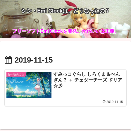
シン・Emi Clockは、どうなったの？
フリーソフトEmi Clockを開発。かわいいは正義。
2019-11-15
すみっコぐらし しろくま＆ぺん
食べ物のこと
ぎん？ ＋ チェダーチーズ ドリア
☆彡
2019-11-15