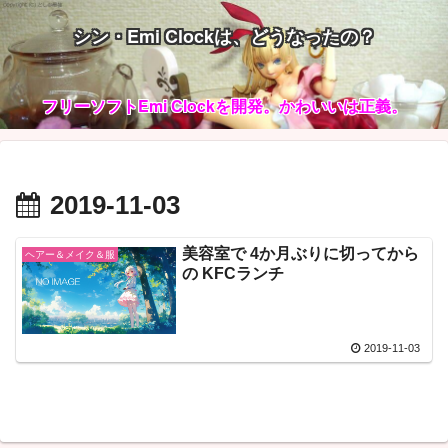
シン・Emi Clockは、どうなったの？
フリーソフトEmi Clockを開発。かわいいは正義。
2019-11-03
美容室で 4か月ぶりに切ってから
ヘアー＆メイク＆服
の KFCランチ
2019-11-03