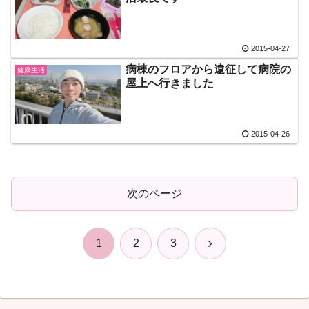
2015-04-27
病棟のフロアから遠征して病院の
健康生活
屋上へ行きました
2015-04-26
次のページ
次
1
2
3
へ