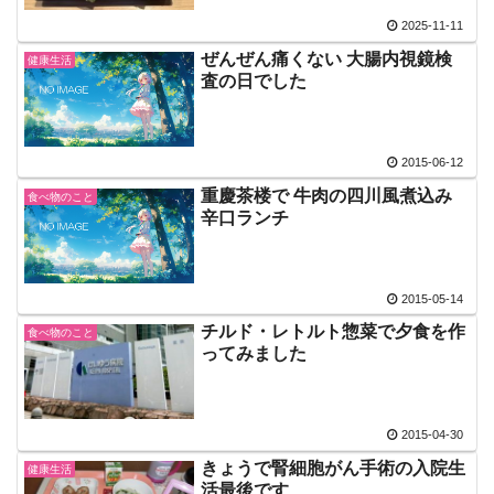
2025-11-11
ぜんぜん痛くない 大腸内視鏡検
健康生活
査の日でした
2015-06-12
重慶茶楼で 牛肉の四川風煮込み
食べ物のこと
辛口ランチ
2015-05-14
チルド・レトルト惣菜で夕食を作
食べ物のこと
ってみました
2015-04-30
きょうで腎細胞がん手術の入院生
健康生活
活最後です