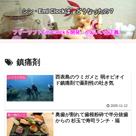
シン・Emi Clockは、どうなったの？
フリーソフトEmi Clockを開発。かわいいは正義。
鎮痛剤
西表島のウミガメと 弱オピオイ
ふつうの日記
ド鎮痛剤で薬剤性の吐き気
2025-11-12
奥歯が割れて歯根粉砕で半分抜歯
食べ物のこと
からの 杉玉で寿司ランチ・福