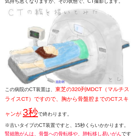
気持ち悪くなりますが、その状態で、CT撮影します。
東芝の320列MDCT（マルチス
この病院のCT装置は、
ライスCT）ですので、胸から骨盤腔までのCTスキ
3秒
ャンが
で終わります。
※古いタイプのCT装置ですと、15秒くらいかかります。
腎細胞がんは、骨盤への骨転移や、肺転移し易いがん
です