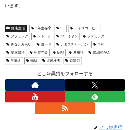
います。
健康生活
5年生存率
CT
アイスコーヒー
アフラック
ドトール
バーミヤン
ファミレス
みなとみらい
ヨード
レタスチャーハン
再発
泌尿器科
生存年金
病院
皮膚科
腎細胞がん
見舞金
転移
追跡検査
造影剤
とし＠黒猫をフォローする
とし＠黒猫