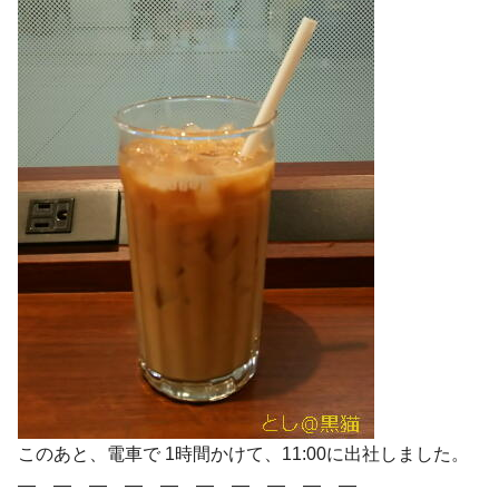
このあと、電車で 1時間かけて、11:00に出社しました。
― ― ― ― ― ― ― ― ― ―