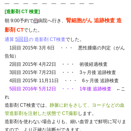
― ― ― ― ― ― ― ― ― ―
[造影剤 CT 検査]
腎細胞がん 追跡検査 造
朝 9:00予約で
病院へ行き、
影剤 CT
でした。
5回目
通算
の 造影剤 CT検査
でした。
1回目 2015年 3月 6日 ・・・ 悪性腫瘍の判定（がん
告知）
2回目 2015年 4月22日 ・・・ 術後経過検査
3回目 2015年 7月23日 ・・・ 3ヶ月後 追跡検査
4回目 2015年 11月11日 ・・・ 6ヶ月後 追跡検査
5回目 2016年 5月12日 ・・・ 1年後 追跡検査
←こ
れ
造影剤 CT検査では、
静脈に針をさして、ヨードなどの血
管造影剤を注射した状態で CT撮影
します。
造影剤を使わない場合よりも、細い血管まで鮮明に写りま
すので、より正確な診断ができます。