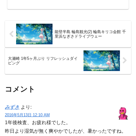
ファミマのファミマ・ザ・ナポリタンで
した。 （写真を撮り忘れ...
能登半島 輪島観光(2) 輪島キリコ会館 千
里浜なぎさドライブウェー
大瀬崎 1年5ヶ月ぶり リフレッシュダイ
ビング
コメント
みずき
より:
2016年5月13日 12:10 AM
1年後検査、お疲れ様でした。
昨日より湿気が無く爽やかでしたが、暑かったですね。