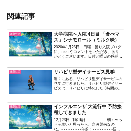
関連記事
大学病院へ入院 4日目 「食べマ
健康生活
ス」シナモロール（ミルク味）
2020年1月26日 日曜 曇り入院ブログ
に、nice!やコメントをいただき、あり
がとうございます。日付と曜日の感覚が
なくなり、何日の何曜日かわからなくな
っています。★「食べマス」シナモロー
ル（ミルク味） -------0時50分 夜中
リハビリ型デイサービス見学
健康生活
に...
近くにある、リハビリ型デイサービスの
見学に行きました。リハビリ型デイサー
ビスは、リハビリに特化した 3時間のデ
イサービスです。理学療法士がやるリハ
ビリではなく、フィットネストレーナー
がやる運動なので、フィットネスジムの
インフルエンザ 大流行中 予防接
イメージです。
健康生活
種してきました
12月23日 月曜 晴れ- - - - - - - - -朝：めっ
ちゃ寒いと思ったら、寒波襲来なの
ね。- - - - - - - - -午前：- - - - - - - - -昼：