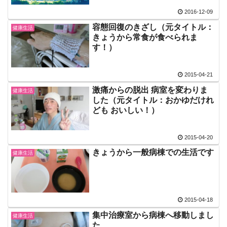
2016-12-09
容態回復のきざし（元タイトル：
健康生活
きょうから常食が食べられま
す！）
2015-04-21
激痛からの脱出 病室を変わりま
健康生活
した（元タイトル：おかゆだけれ
ども おいしい！）
2015-04-20
きょうから一般病棟での生活です
健康生活
2015-04-18
集中治療室から病棟へ移動しまし
健康生活
た