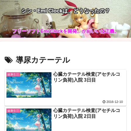
シン・Emi Clockは、どうなったの？
フリーソフトEmi Clockを開発。かわいいは正義。
導尿カテーテル
心臓カテーテル検査(アセチルコ
健康生活
リン負荷)入院 3日目
2016-12-10
心臓カテーテル検査(アセチルコ
健康生活
リン負荷)入院 2日目