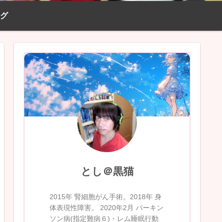
ログ
とし＠黒猫
2015年 腎細胞がん手術。2018年 身
体表現性障害。 2020年2月 パーキン
ソン病(指定難病６)・レム睡眠行動