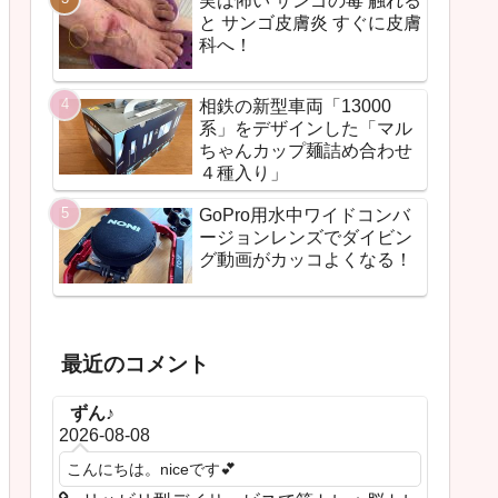
実は怖い サンゴの毒 触れる
と サンゴ皮膚炎 すぐに皮膚
科へ！
相鉄の新型車両「13000
系」をデザインした「マル
ちゃんカップ麺詰め合わせ
４種入り」
GoPro用水中ワイドコンバ
ージョンレンズでダイビン
グ動画がカッコよくなる！
最近のコメント
ずん♪
2026-08-08
こんにちは。niceです💕