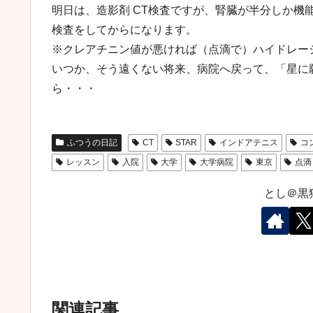
明日は、造影剤 CT検査ですが、腎臓が半分しか機
検査をしてからになります。
※クレアチニン値が悪ければ（点滴で）ハイドレー
いつか、そう遠くない将来、病院へ戻って、「星に
ら・・・
ふつうの日記
CT
STAR
インドアテニス
コ
レッスン
入院
大学
大学病院
東京
点滴
とし＠黒
関連記事