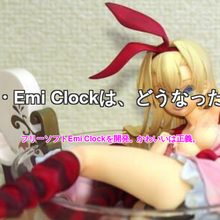
・Emi Clockは、どうなっ
フリーソフトEmi Clockを開発。かわいいは正義。