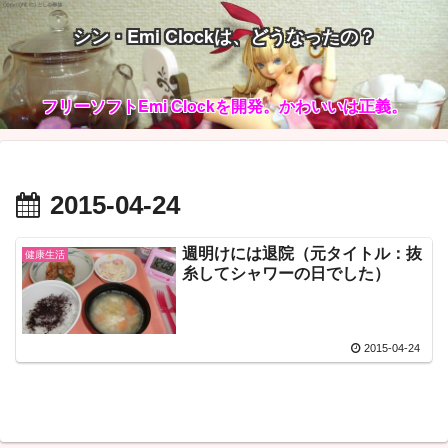
シン・Emi Clockは、どうなったの？
フリーソフトEmi Clockを開発。かわいいは正義。
2015-04-24
週明けには退院（元タイトル：抜
健康生活
糸してシャワーの日でした）
2015-04-24