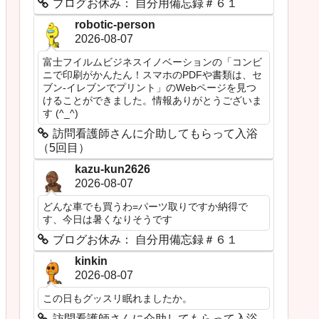
ブログお休み： 自分用備忘録＃６１
robotic-person
2026-08-07
富士フイルムビジネスイノベーションの「コンビ
ニで印刷がかんたん！スマホのPDFや書類は、セ
ブン‐イレブンでプリント」のWebページを見つ
けることができました。情報ありがとうございま
す (^_^)
訪問看護師さんに介助してもらって入浴
（5回目）
kazu-kun2626
2026-08-07
どんな車でも買うわ=パーツ取りですか納得で
す、今日は暑くなりそうです
ブログお休み： 自分用備忘録＃６１
kinkin
2026-08-07
この日もグッスリ眠れましたか。
訪問看護師さんに介助してもらって入浴