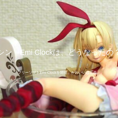
シン・Emi Clockは、どうなったの
フリーソフトEmi Clockを開発。かわいいは正義。