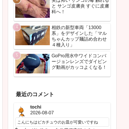
実は怖い サンゴの毒 触れる
と サンゴ皮膚炎 すぐに皮膚
科へ！
相鉄の新型車両「13000
系」をデザインした「マル
ちゃんカップ麺詰め合わせ
４種入り」
GoPro用水中ワイドコンバ
ージョンレンズでダイビン
グ動画がカッコよくなる！
最近のコメント
tochi
2026-08-07
こんにちはピカチュウのお皿が可愛いですね