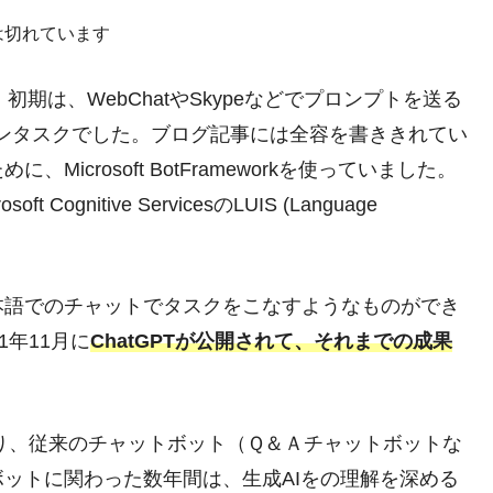
は切れています
初期は、WebChatやSkypeなどでプロンプトを送る
インタスクでした。ブログ記事には全容を書ききれてい
crosoft BotFrameworkを使っていました。
gnitive ServicesのLUIS (Language
本語でのチャットでタスクをこなすようなものができ
1
年
1
1
月
に
ChatGPTが公開されて、それまでの成果
おり、従来のチャットボット（Ｑ＆Ａチャットボットな
ットに関わった数年間は、生成AIをの理解を深める