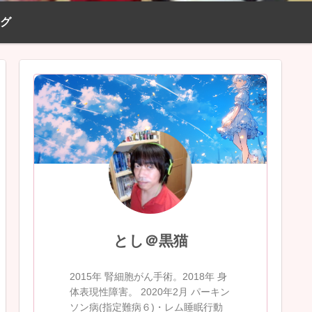
ログ
とし＠黒猫
2015年 腎細胞がん手術。2018年 身
体表現性障害。 2020年2月 パーキン
ソン病(指定難病６)・レム睡眠行動