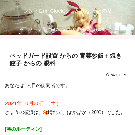
シン・Emi Clockは、どうなったの？
フリーソフトEmi Clockを開発。かわいいは正義。
ベッドガード設置 からの 青菜炒飯＋焼き
餃子 からの 眼科
2021-10-30
あなたは
人目の訪問者です。
2021年10月30日（土）
きょうの横浜は、
晴れて、ぽかぽか（20℃）でした。
― ― ― ― ― ― ― ― ― ―
[朝のルーティン]