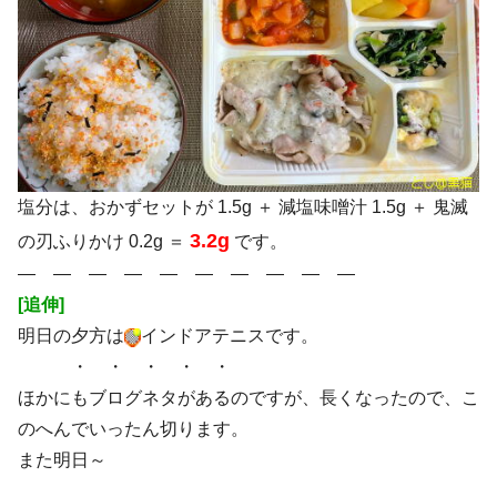
塩分は、おかずセットが 1.5g ＋ 減塩味噌汁 1.5g ＋ 鬼滅
3.2g
の刃ふりかけ 0.2g ＝
です。
― ― ― ― ― ― ― ― ― ―
[追伸]
明日の夕方は
インドアテニスです。
・ ・ ・ ・ ・
ほかにもブログネタがあるのですが、長くなったので、こ
のへんでいったん切ります。
また明日～