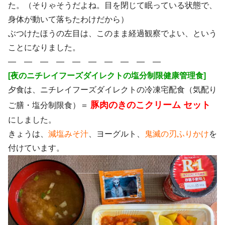
た。（そりゃそうだよね。目を閉じて眠っている状態で、
身体が動いて落ちたわけだから）
ぶつけたほうの左目は、このまま経過観察でよい、という
ことになりました。
― ― ― ― ― ― ― ― ― ―
[夜のニチレイフーズダイレクトの塩分制限健康管理食]
夕食は、ニチレイフーズダイレクトの冷凍宅配食（気配り
豚肉のきのこクリーム セット
ご膳・塩分制限食）＝
にしました。
きょうは、
減塩みそ汁
、ヨーグルト、
鬼滅の刃ふりかけ
を
付けています。