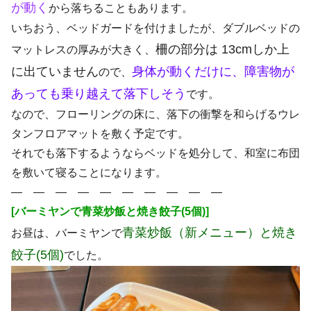
が動く
から落ちることもあります。
いちおう、ベッドガードを付けましたが、ダブルベッドの
柵の部分は 13cmしか上
マットレスの厚みが大きく、
に出ていません
身体が動くだけに、障害物が
ので、
あっても乗り越えて落下しそう
です。
なので、フローリングの床に、落下の衝撃を和らげるウレ
タンフロアマットを敷く予定です。
それでも落下するようならベッドを処分して、和室に布団
を敷いて寝ることになります。
― ― ― ― ― ― ― ― ― ―
[バーミヤンで青菜炒飯と焼き餃子(5個)]
青菜炒飯（新メニュー）と焼き
お昼は、バーミヤンで
餃子(5個)
でした。