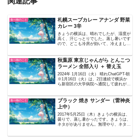
関連記事
札幌スープカレー アナンダ 野菜
食べ物のこと
カレー 3辛
きょうの横浜は、晴れでしたが、湿度が
高く、汗じっとりでした。蒸し暑いです
ので、どこも冷房が効いて、冷えまし
た。長袖シャツでしたが、くしゃみ連発
です。冷房との戦い。スカートの女子
は、ひざかけ。通勤電車は、南極号。
秋葉原 東京じゃんがら とんこつ
食べ物のこと
ー ー ー ー ー ー ー ー...
ラーメン 全部入り ＋ 替え玉
2024年 1月16日（火） 晴れChatGPT-朝
※1月16日（火）は、2日連続で横浜か
ら新宿区の大学病院へ通院して疲れが溜
まったせいか、またもやテレビ、床暖
房、エアコン、照明をつけぱなしで寝落
ちして、目が覚めたら 午前1:00だった
ブラック 焼き サンダー（雷神炎
食べ物のこと
ため...
上中）
2017年5月25日（木）きょうの横浜は、
曇りで、蒸し暑かったです。きょうは、
ネタががありません。無理やり、ネタを
捻出。― ― ― ― ― ― ―
― ― ―7-11で、フライイング販売し
たので、フラゲ。焼きチョコなーブラッ