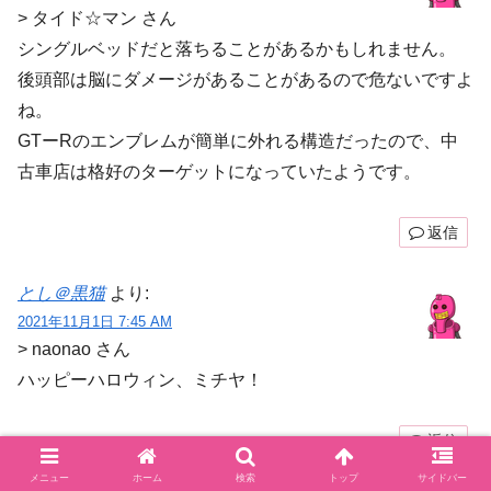
> タイド☆マン さん
シングルベッドだと落ちることがあるかもしれません。
後頭部は脳にダメージがあることがあるので危ないですよ
ね。
GTーRのエンブレムが簡単に外れる構造だったので、中
古車店は格好のターゲットになっていたようです。
返信
とし＠黒猫
より:
2021年11月1日 7:45 AM
> naonao さん
ハッピーハロウィン、ミチヤ！
返信
メニュー
ホーム
検索
トップ
サイドバー