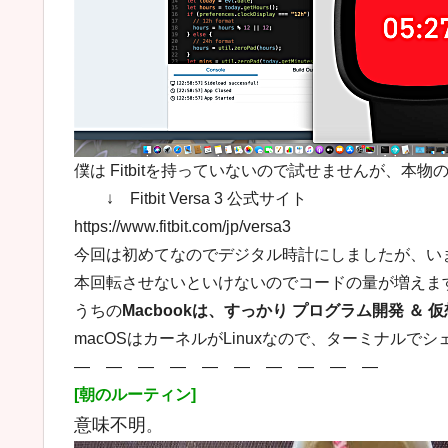
僕は Fitbitを持っていないので試せませんが、本物
↓ Fitbit Versa 3 公式サイト
https://www.fitbit.com/jp/versa3
今回は初めてなのでデジタル時計にしましたが、い
本回転させないといけないのでコードの量が増えま
うちの
Macbookは、すっかり プログラム開発 ＆
macOSはカーネルがLinuxなので、ターミナルでシ
― ― ― ― ― ― ― ― ― ―
[朝のルーティン]
意味不明
。