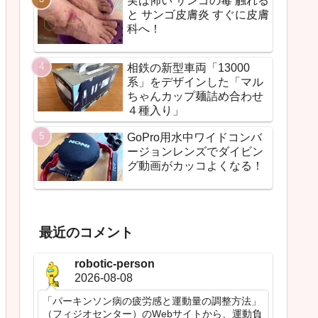
実は怖い サンゴの毒 触れる
と サンゴ皮膚炎 すぐに皮膚
科へ！
相鉄の新型車両「13000
系」をデザインした「マル
ちゃんカップ麺詰め合わせ
４種入り」
GoPro用水中ワイドコンバ
ージョンレンズでダイビン
グ動画がカッコよくなる！
最近のコメント
robotic-person
2026-08-08
「パーキンソン病の疲労感と運動量の調整方法」
（フィジオセンター）のWebサイトから、運動負