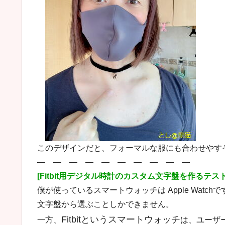
このデザインだと、フォーマルな服にも合わせやす
― ― ― ― ― ― ― ― ― ―
[Fitbit用デジタル時計のカスタム文字盤を作るテスト
僕が使っているスマートウォッチは Apple Watc
文字盤から選ぶことしかできません。
Fitbitというスマートウォッチ
一方、
は、ユーザー