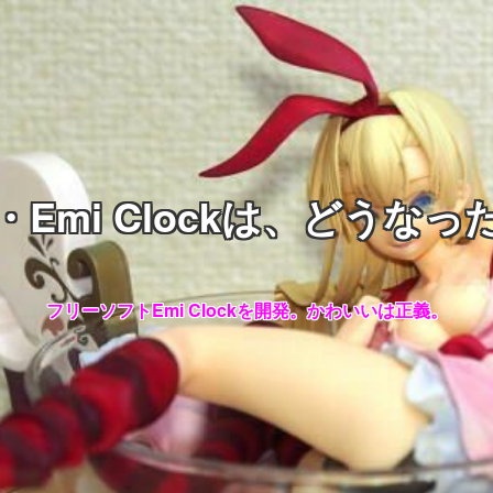
・Emi Clockは、どうなっ
フリーソフトEmi Clockを開発。かわいいは正義。