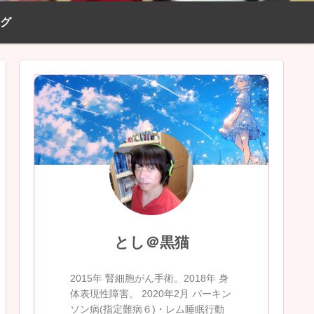
ログ
とし＠黒猫
2015年 腎細胞がん手術。2018年 身
体表現性障害。 2020年2月 パーキン
ソン病(指定難病６)・レム睡眠行動