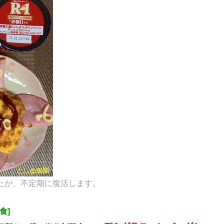
したが、不定期に復活します。
食]