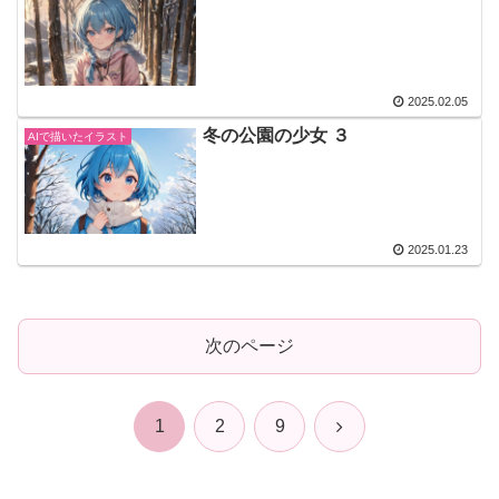
2025.02.05
冬の公園の少女 ３
AIで描いたイラスト
2025.01.23
次のページ
次
1
2
9
へ