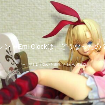
シン・Emi Clockは、どうなったの
フリーソフトEmi Clockを開発。かわいいは正義。