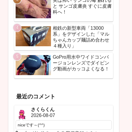
実は怖い サンゴの毒 触れる
と サンゴ皮膚炎 すぐに皮膚
科へ！
相鉄の新型車両「13000
系」をデザインした「マル
ちゃんカップ麺詰め合わせ
４種入り」
GoPro用水中ワイドコンバ
ージョンレンズでダイビン
グ動画がカッコよくなる！
最近のコメント
さくらくん
2026-08-07
niceです～(^^)