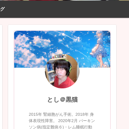
ログ
とし＠黒猫
2015年 腎細胞がん手術。2018年 身
体表現性障害。 2020年2月 パーキン
ソン病(指定難病６)・レム睡眠行動