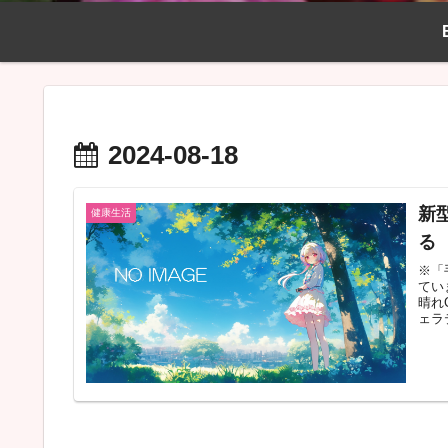
2024-08-18
新
健康生活
る
※「
てい
晴れ
ェラテ