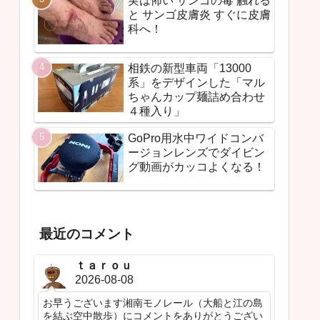
実は怖い サンゴの毒 触れる
と サンゴ皮膚炎 すぐに皮膚
科へ！
相鉄の新型車両「13000
系」をデザインした「マル
ちゃんカップ麺詰め合わせ
４種入り」
GoPro用水中ワイドコンバ
ージョンレンズでダイビン
グ動画がカッコよくなる！
最近のコメント
ｔａｒｏｕ
2026-08-08
お早うございます湘南モノレール（大船と江の島
を結ぶ空中散歩）にコメントをありがとうござい