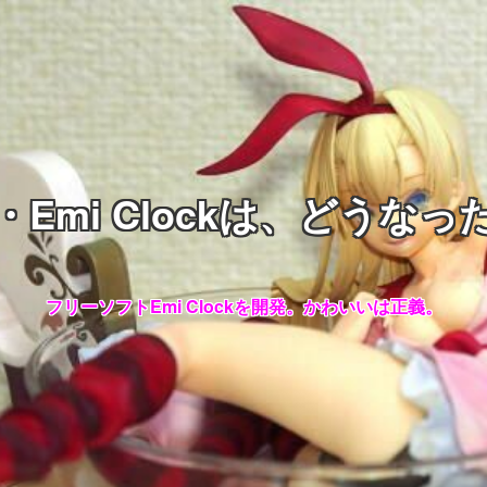
・Emi Clockは、どうなっ
フリーソフトEmi Clockを開発。かわいいは正義。