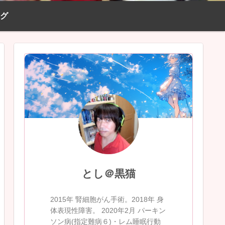
ログ
とし＠黒猫
2015年 腎細胞がん手術。2018年 身
体表現性障害。 2020年2月 パーキン
ソン病(指定難病６)・レム睡眠行動