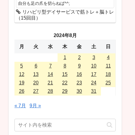
自分も足の爪を切らねば^^;
リハビリ型デイサービスで筋トレ＋脳トレ
（15回目）
2024年8月
月
火
水
木
金
土
日
1
2
3
4
5
6
7
8
9
10
11
12
13
14
15
16
17
18
19
20
21
22
23
24
25
26
27
28
29
30
31
« 7月
9月 »