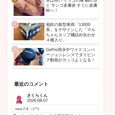
実は怖い サンゴの毒 触れる
と サンゴ皮膚炎 すぐに皮膚
科へ！
相鉄の新型車両「13000
系」をデザインした「マル
ちゃんカップ麺詰め合わせ
４種入り」
GoPro用水中ワイドコンバ
ージョンレンズでダイビン
グ動画がカッコよくなる！
最近のコメント
さくらくん
2026-08-07
niceです～(^^)