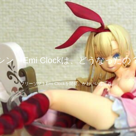
シン・Emi Clockは、どうなったの
フリーソフトEmi Clockを開発。かわいいは正義。