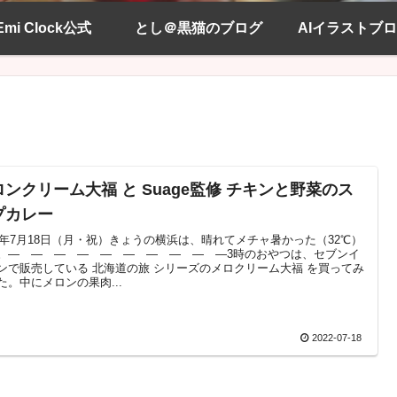
Emi Clock公式
とし＠黒猫のブログ
AIイラストブ
ロンクリーム大福 と Suage監修 チキンと野菜のス
プカレー
22年7月18日（月・祝）きょうの横浜は、晴れてメチャ暑かった（32℃）
。― ― ― ― ― ― ― ― ― ―3時のおやつは、セブンイ
ンで販売している 北海道の旅 シリーズのメロクリーム大福 を買ってみ
た。中にメロンの果肉...
2022-07-18