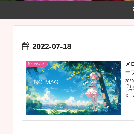
2022-07-18
メ
食べ物のこと
ー
20
です
レブ
まし