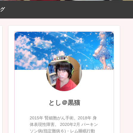
ログ
とし＠黒猫
2015年 腎細胞がん手術。2018年 身
体表現性障害。 2020年2月 パーキン
ソン病(指定難病６)・レム睡眠行動