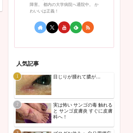
障害。 都内の大学病院へ通院中。 か
わいいは正義！
人気記事
目じりが腫れて膿が…
実は怖い サンゴの毒 触れる
と サンゴ皮膚炎 すぐに皮膚
科へ！