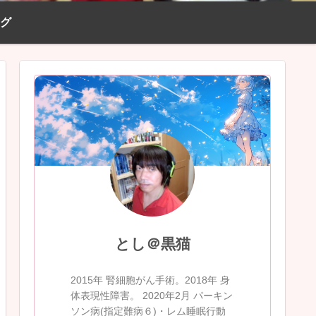
ログ
とし＠黒猫
2015年 腎細胞がん手術。2018年 身
体表現性障害。 2020年2月 パーキン
ソン病(指定難病６)・レム睡眠行動