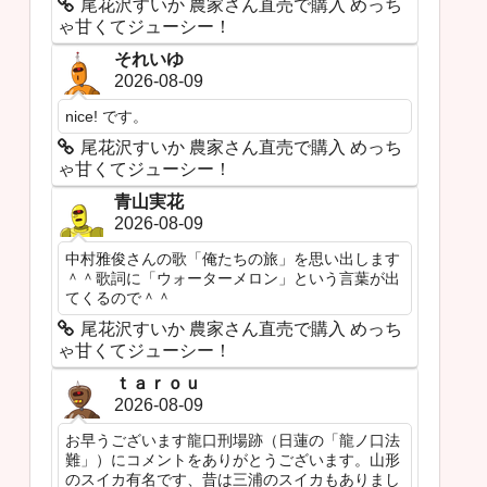
尾花沢すいか 農家さん直売で購入 めっち
ゃ甘くてジューシー！
それいゆ
2026-08-09
nice! です。
尾花沢すいか 農家さん直売で購入 めっち
ゃ甘くてジューシー！
青山実花
2026-08-09
中村雅俊さんの歌「俺たちの旅」を思い出します
＾＾歌詞に「ウォーターメロン」という言葉が出
てくるので＾＾
尾花沢すいか 農家さん直売で購入 めっち
ゃ甘くてジューシー！
ｔａｒｏｕ
2026-08-09
お早うございます龍口刑場跡（日蓮の「龍ノ口法
難」）にコメントをありがとうございます。山形
のスイカ有名です、昔は三浦のスイカもありまし