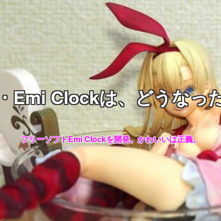
・Emi Clockは、どうなっ
フリーソフトEmi Clockを開発。かわいいは正義。