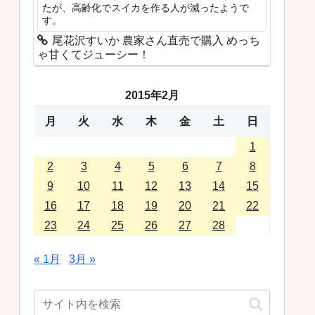
たが、高齢化でスイカを作る人が減ったようで
す。
尾花沢すいか 農家さん直売で購入 めっち
ゃ甘くてジューシー！
2015年2月
月
火
水
木
金
土
日
1
2
3
4
5
6
7
8
9
10
11
12
13
14
15
16
17
18
19
20
21
22
23
24
25
26
27
28
« 1月
3月 »