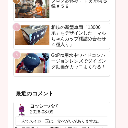
ブログお休み： 自分用備忘
録＃５９
相鉄の新型車両「13000
系」をデザインした「マル
ちゃんカップ麺詰め合わせ
４種入り」
GoPro用水中ワイドコンバ
ージョンレンズでダイビン
グ動画がカッコよくなる！
最近のコメント
ヨッシーパパ
2026-08-09
一人でスイカ一玉は、食べがいがありますね。