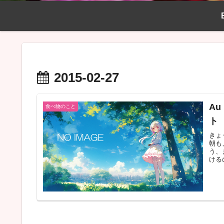
2015-02-27
Au
食べ物のこと
ト
きょ
朝も
う、
ける