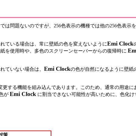
ンでは問題ないのですが、256色表示の機種では他の256色表
Emi Clock
されている場合は、常に壁紙の色を変えないように
Em
壁紙を使用時や、多色のスクリーンセーバーからの復帰時に
Emi Clock
されていない場合は、
の色が自然になるように壁紙
ミックに変更する機能を組み込んであります。このため、通常の用
Emi Clock
色が
に割当できない可能性が高いために、色化け
対策